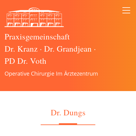
Praxisgemeinschaft
Dr. Kranz
·
Dr. Grandjean
·
PD Dr. Voth
Operative Chirurgie Im Ärztezentrum
Dr. Dungs