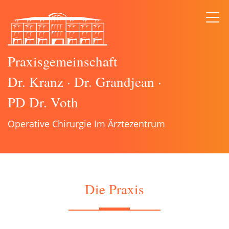
Praxisgemeinschaft
Dr. Kranz
·
Dr. Grandjean
·
PD Dr. Voth
Operative Chirurgie Im Ärztezentrum
Die Praxis