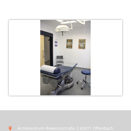
Ärztezentrum Rowentastraße 2 63071 Offenbach